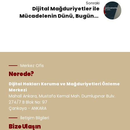
Sonraki
Dijital Mağduriyetler ile
Mücadelenin Dünü, Bugünü,
Yarını…
Merkez Ofis
Nerede?
Dijital Hakları Koruma ve Mağduriyetleri Önleme
Merkezi
Mahall Ankara, Mustafa Kemal Mah. Dumlupınar Bulv.
274/7 B Blok No: 97
Çankaya - ANKARA
İletişim Bilgileri
Bize Ulaşın