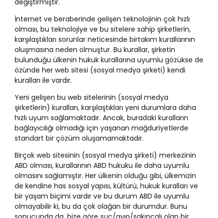
değiştirmiştir.
İnternet ve beraberinde gelişen teknolojinin çok hızlı
olması, bu teknolojiye ve bu sitelere sahip şirketlerin,
karşılaştıkları sorunlar neticesinde birtakım kurallarının
oluşmasına neden olmuştur. Bu kurallar, şirketin
bulunduğu ülkenin hukuk kurallarına uyumlu gözükse de
özünde her web sitesi (sosyal medya şirketi) kendi
kuralları ile vardır.
Yeni gelişen bu web sitelerinin (sosyal medya
şirketlerin) kuralları, karşılaştıkları yeni durumlara daha
hızlı uyum sağlamaktadır. Ancak, buradaki kuralların
bağlayıcılığı olmadığı için yaşanan mağduriyetlerde
standart bir çözüm oluşamamaktadır.
Birçok web sitesinin (sosyal medya şirketi) merkezinin
ABD olması, kurallarının ABD hukuku ile daha uyumlu
olmasını sağlamıştır. Her ülkenin olduğu gibi, ülkemizin
de kendine has sosyal yapısı, kültürü, hukuk kuralları ve
bir yaşam biçimi vardır ve bu durum ABD ile uyumlu
olmayabilir ki, bu da çok olağan bir durumdur. Bunu
sonucunda da, bize göre suç/ayıp/sakıncalı olan bir