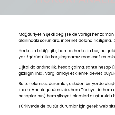
Mağduriyetin şekli değişse de varlığı her zaman va
alanındaki sorunlara, internet dolandırıcılığına, 
Herkesin bildiği gibi, hemen herkesin başına ge
yazı/görüntü ile karşılaşmamız maalesef mümk
Dijital dolandırıcılık, hesap çalma, sahte hesap ür
gizliliğini ihlal, yargılamayı etkileme, devlet büy
Bu tür olumsuz durumlar, eskiden bir yerde ol
zordu. Ancak günümüzde, hem Türkiye’de hem de y
hesaplarının) hem şikayet birimleri oluşturuldu h
Türkiye’de de bu tür durumlar için gerek web site