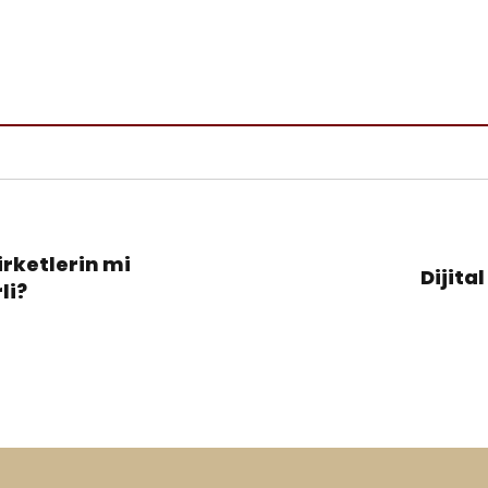
rketlerin mi
Dijita
li?