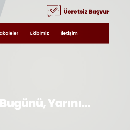
Ücretsiz Başvur
akaleler
Ekibimiz
İletişim
, Bugünü, Yarını…