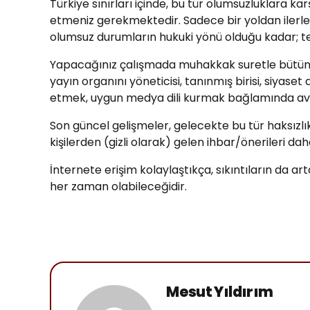
Türkiye sınırları içinde, bu tür olumsuzluklara k
etmeniz gerekmektedir. Sadece bir yoldan ilerl
olumsuz durumların hukuki yönü olduğu kadar; tek
Yapacağınız çalışmada muhakkak suretle bütün il
yayın organını yöneticisi, tanınmış birisi, siyase
etmek, uygun medya dili kurmak bağlamında avanta
Son güncel gelişmeler, gelecekte bu tür haksızlı
kişilerden (gizli olarak) gelen ihbar/önerileri
İnternete erişim kolaylaştıkça, sıkıntıların da 
her zaman olabileceğidir.
Mesut Yıldırım