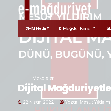
DMM Nedir?
E-Mağdur Kimdir?
İti
Makaleler
Dijital Mağduriyetl
22 Nisan 2022
Yazar: Mesut Yıldırım