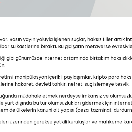
r. Basın yayın yoluyla işlenen suçlar, haksız filler artık i
itibar suikastlerine bıraktı. Bu gidişatın metaverse evresi
ldiği gibi günümüzde internet ortamında birtakım haksızlı
ün.
etimi, manipülasyon içerikli paylaşımlar, kripto para haksızlı
üklerine hakaret, devleti tahkir, nefret, suç işlemeye teşvik
uştuğunda müdahale etmek nerdeyse imkansız ve olumsuzlu
urt dışında bu tür olumsuzlukları gidermek için internet
em de ülkelerin kanuni alt yapısı (ceza, tazminat, durdurm
leri üzerinden gerekse yetkili kuruluşlar ve mahkeme kararl