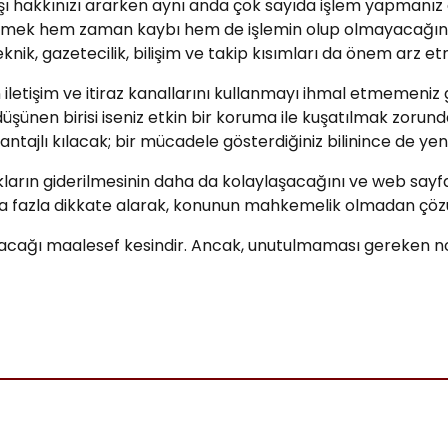
arşı hakkınızı ararken aynı anda çok sayıda işlem yapmanız
emek hem zaman kaybı hem de işlemin olup olmayacağına 
nik, gazetecilik, bilişim ve takip kısımları da önem arz et
etişim ve itiraz kanallarını kullanmayı ihmal etmemeniz ge
t düşünen birisi iseniz etkin bir koruma ile kuşatılmak zoru
jlı kılacak; bir mücadele gösterdiğiniz bilinince de yeni
kların giderilmesinin daha da kolaylaşacağını ve web sayfal
 daha fazla dikkate alarak, konunun mahkemelik olmadan çö
artacağı maalesef kesindir. Ancak, unutulmaması gereken n