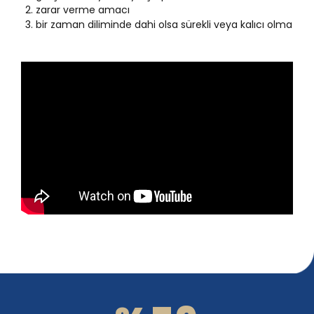
1
zarar verme amacı
bir zaman diliminde dahi olsa sürekli veya kalıcı olma
2
Video
3
oynatıcı
0
4
1
5
2
6
0
3
7
1
4
8
2
0