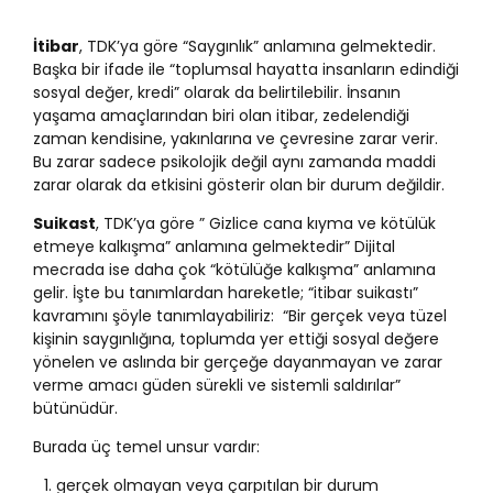
İtibar
, TDK’ya göre “Saygınlık” anlamına gelmektedir.
Başka bir ifade ile “toplumsal hayatta insanların edindiği
sosyal değer, kredi” olarak da belirtilebilir. İnsanın
yaşama amaçlarından biri olan itibar, zedelendiği
zaman kendisine, yakınlarına ve çevresine zarar verir.
Bu zarar sadece psikolojik değil aynı zamanda maddi
zarar olarak da etkisini gösterir olan bir durum değildir.
Suikast
, TDK’ya göre ” Gizlice cana kıyma ve kötülük
etmeye kalkışma” anlamına gelmektedir” Dijital
mecrada ise daha çok “kötülüğe kalkışma” anlamına
gelir. İşte bu tanımlardan hareketle; “itibar suikastı”
kavramını şöyle tanımlayabiliriz: “Bir gerçek veya tüzel
kişinin saygınlığına, toplumda yer ettiği sosyal değere
yönelen ve aslında bir gerçeğe dayanmayan ve zarar
verme amacı güden sürekli ve sistemli saldırılar”
bütünüdür.
Burada üç temel unsur vardır:
0
gerçek olmayan veya çarpıtılan bir durum