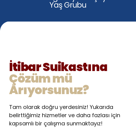
9
Yaş Grubu
8
9
8
0
9
0
9
0
0
İtibar Suikastına
Çözüm mü
Arıyorsunuz?
Tam olarak doğru yerdesiniz! Yukarıda
belirttiğimiz hizmetler ve daha fazlası için
kapsamlı bir çalışma sunmaktayız!