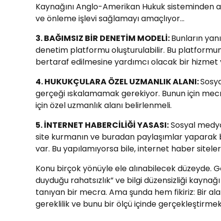
Kaynağını Anglo-Amerikan Hukuk sisteminden ala
ve önleme işlevi sağlamayı amaçlıyor…
3. BAĞIMSIZ BİR DENETİM MODELİ:
Bunların yan
denetim platformu oluşturulabilir. Bu platformun,
bertaraf edilmesine yardımcı olacak bir hizmet 
4. HUKUKÇULARA ÖZEL UZMANLIK ALANI:
Sosya
gerçeği ıskalamamak gerekiyor. Bunun için mecra
için özel uzmanlık alanı belirlenmeli.
5. İNTERNET HABERCİLİĞİ YASASI:
Sosyal medyad
site kurmanın ve buradan paylaşımlar yaparak bi
var. Bu yapılamıyorsa bile, internet haber sitel
Konu birçok yönüyle ele alınabilecek düzeyde. Ge
duyduğu rahatsızlık” ve bilgi düzensizliği kaynağ
tanıyan bir mecra. Ama şunda hem fikiriz: Bir al
gereklilik ve bunu bir ölçü içinde gerçekleştirme