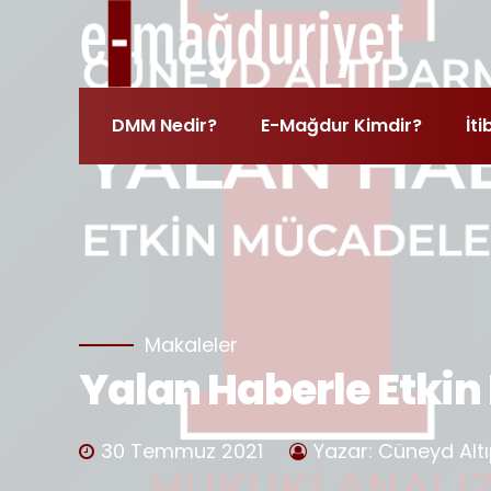
DMM Nedir?
E-Mağdur Kimdir?
İti
Makaleler
Yalan Haberle Etki
30 Temmuz 2021
Yazar: Cüneyd Al