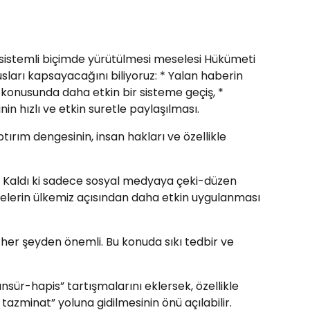
istemli biçimde yürütülmesi meselesi Hükümeti
ları kapsayacağını biliyoruz: * Yalan haberin
ı konusunda daha etkin bir sisteme geçiş, *
in hızlı ve etkin suretle paylaşılması.
ırım dengesinin, insan hakları ve özellikle
lı. Kaldı ki sadece sosyal medyaya çeki-düzen
melerin ülkemiz açısından daha etkin uygulanması
m her şeyden önemli. Bu konuda sıkı tedbir ve
nsür-hapis” tartışmalarını eklersek, özellikle
tazminat” yoluna gidilmesinin önü açılabilir.