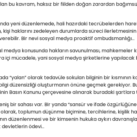
n bu kavram, haksız bir fiilden doğan zarardan bağımsı
ında yeni düzenlemede, hali hazırdaki tecrübelerden hare
 kişi haklarını zedeleyen durumlarda süreci ilerletmesinin 
verebilir. Bir nevi sosyal medya proaktif ombudsmanlığı…
l medya konusunda hakların savunulması, mahkemeler kad
 içi mücadele, yani sosyal medya şirketlerine yapılacak b
a “yalan” olarak tedavüle sokulan bilginin bir kısmının ka
lgi düzensizliği oluşturmanın önüne geçmek gerekiyor. Bu
erinin Basın Kanunu çerçevesine alınarak buradaki şartlara 
niş bir sahası var. Bir yanda “sansür ve ifade özgürlüğüne
ı olarak, toplumun düşünme biçimine, tercihlerine, kişilik 
anın düzenlenmesi ve bir kimsenin hukuka aykırı davranışlar
k devletlerin ödevi…