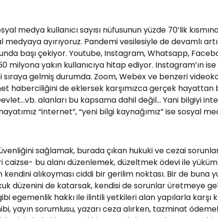
yal medya kullanıcı sayısı nüfusunun yüzde 70’lik kısmına
yal medyaya ayırıyoruz. Pandemi vesilesiyle de devamlı ar
bunda başı çekiyor. Youtube, Instagram, Whatsapp, Facebook
milyona yakın kullanıcıya hitap ediyor. Instagram’ın ise 46 m
inci sıraya gelmiş durumda. Zoom, Webex ve benzeri vide
net haberciliğini de eklersek karşımızca gerçek hayattan 
Devlet…vb. alanları bu kapsama dahil değil… Yani bilgiyi in
hayatımız “internet”, “yeni bilgi kaynağımız” ise sosyal me
güvenliğini sağlamak, burada çıkan hukuki ve cezai sorunl
i caizse- bu alanı düzenlemek, düzeltmek ödevi ile yükümlüd
kendini alıkoyması ciddi bir gerilim noktası. Bir de buna 
ı” hukuk düzenini de katarsak, kendisi de sorunlar üretmey
 egemenlik hakkı ile ilintili yetkileri alan yapılarla karşı
hibi, yayın sorumlusu, yazarı ceza alırken, tazminat ödem