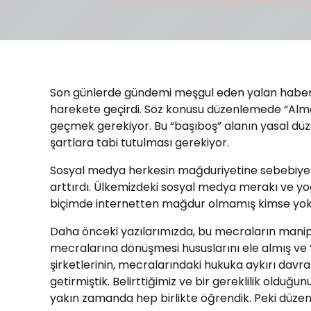
Son günlerde gündemi meşgul eden yalan haberc
harekete geçirdi. Söz konusu düzenlemede “Almany
geçmek gerekiyor. Bu “başıboş” alanın yasal düz
şartlara tabi tutulması gerekiyor.
Sosyal medya herkesin mağduriyetine sebebiyet ve
arttırdı. Ülkemizdeki sosyal medya merakı ve yoğ
biçimde internetten mağdur olmamış kimse yok.
Daha önceki yazılarımızda, bu mecraların manipül
mecralarına dönüşmesi hususlarını ele almış ve 
şirketlerinin, mecralarındaki hukuka aykırı davr
getirmiştik. Belirttiğimiz ve bir gereklilik ol
yakın zamanda hep birlikte öğrendik. Peki düzenl