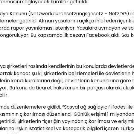
anmasını sağlayacak kurallar getirildi.
dya Kanunu (Netzwerkdurchsetzungsgesetz – NetzDG) ile ül
enlemeler getirildi. Alman yasalarını açıkça ihlal eden içerik
iyotlarda rapor yayınlaması isteniyor. Yasalara uymayan v
 öngörülüyor. Bu kapsamda ilk cezayı Facebook aldı. Söz
 şirketleri “aslında kendilerinin bu konularda devletlerden
 ortak kanaat şu ki: şirketlerin belirlemeleri ile devletler
erin kendi kurallarına değil, devletlerin kanunlarına göre
yor. Bu konu da ticaret hukukunun bir parçası olarak, ulus
lir.
e düzenlemelere gidildi. “Sosyal ağ sağlayıcı” ifadesi ile
i kısmının çıkarılması düzenlendi. Günlük erişimi 1 milyonda
irildi. Şirketlerin “içeriğin yayından çıkarılması ve erişimin
ına ilişkin istatistiksel ve kategorik bilgileri içeren Türkç