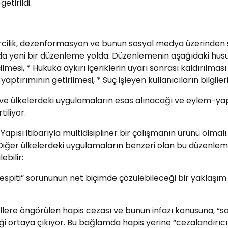
etirildi.
ilik, dezenformasyon ve bunun sosyal medya üzerinden s
da yeni bir düzenleme yolda. Düzenlemenin aşağıdaki husus
esi, * Hukuka aykırı içeriklerin uyarı sonrası kaldırılmas
ırımının getirilmesi, * Suç işleyen kullanıcıların bilgilerin
 ve ülkelerdeki uygulamaların esas alınacağı ve eylem-yapt
iliyor.
Yapısı itibarıyla multidisipliner bir çalışmanın ürünü olma
. Diğer ülkelerdeki uygulamaların benzeri olan bu düzenle
ebilir:
 tespiti” sorununun net biçimde çözülebileceği bir yaklaşı
illere öngörülen hapis cezası ve bunun infazı konusuna, “sa
ği ortaya çıkıyor. Bu bağlamda hapis yerine “cezalandırıcı 