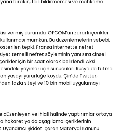
r yana bırakın, faili bildirmemesi ve mahkeme
isi vermiş durumda. OFCOM’un zararlı içerikler
 kullanması mümkün. Bu düzenlemelerin sebebi,
sterilen tepki. Fransa internette nefret
siyet temelli nefret söyleminin yanı sıra cinsel
rikler için bir saat olarak belirlendi. Aksi
sindeki yayınları için sunucuları Rusya’da tutma
yan yasayı yürürlüğe koydu. Çin’de Twitter,
’den fazla siteyi ve 10 bin mobil uygulamayı
mde düzenleyen ve ihlali halinde yaptırımlar ortaya
na hakaret ya da aşağılama içeriklerinin
et Uyandırıcı Şiddet İçeren Materyal Kanunu