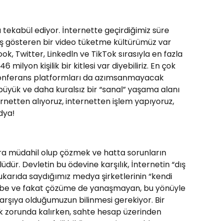
 tekabül ediyor. İnternette geçirdiğimiz süre
tış gösteren bir video tüketme kültürümüz var
, Twitter, Linkedln ve TikTok sırasıyla en fazla
ilyon kişilik bir kitlesi var diyebiliriz. En çok
okonferans platformları da azımsanmayacak
büyük ve daha kuralsız bir “sanal” yaşama alanı
ternetten alıyoruz, internetten işlem yapıyoruz,
dya!
ara müdahil olup çözmek ve hatta sorunların
ür. Devletin bu ödevine karşılık, İnternetin “dış
yukarıda saydığımız medya şirketlerinin “kendi
e gebe ve fakat çözüme de yanaşmayan, bu yönüyle
 karşıya olduğumuzun bilinmesi gerekiyor. Bir
ek zorunda kalırken, sahte hesap üzerinden