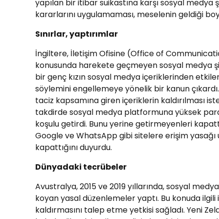
yapılan bir itibar suikastına karşı sosyal medya
kararlarını uygulamaması, meselenin geldiği bo
Sınırlar, yaptırımlar
İngiltere, İletişim Ofisine (Office of Communi
konusunda harekete geçmeyen sosyal medya şirk
bir genç kızın sosyal medya içeriklerinden etki
söylemini engellemeye yönelik bir kanun çıkardı. B
taciz kapsamına giren içeriklerin kaldırılması iste
takdirde sosyal medya platformuna yüksek para c
koşulu getirdi. Bunu yerine getirmeyenleri kapatt
Google ve WhatsApp gibi sitelere erişim yasağı u
kapattığını duyurdu.
Dünyadaki tecrübeler
Avustralya, 2015 ve 2019 yıllarında, sosyal medya ş
koyan yasal düzenlemeler yaptı. Bu konuda ilgili
kaldırmasını talep etme yetkisi sağladı. Yeni Ze