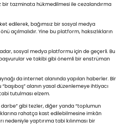
z bir tazminata hükmedilmesi ile cezalandırma
ket edilerek, bağımsız bir sosyal medya
önü açılmalıdır. Yine bu platform, haksızlıkların
ar, sosyal medya platformu için de geçerli. Bu
aşvurular ve takibi gibi önemli bir enstrüman
ynağı da internet alanında yapılan haberler. Bir
 “başıboş” alanın yasal düzenlemeye ihtiyacı
tabi tutulması elzem.
 darbe” gibi tezler, diğer yanda “toplumun
haklarına rahatça kast edilebilmesine imkân
ı nedeniyle yaptırıma tabi kılınması bir