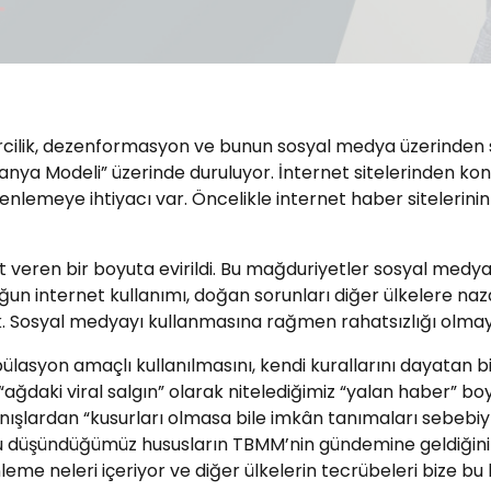
ilik, dezenformasyon ve bunun sosyal medya üzerinden s
a Modeli” üzerinde duruluyor. İnternet sitelerinden kontr
enlemeye ihtiyacı var. Öncelikle internet haber sitelerin
ren bir boyuta evirildi. Bu mağduriyetler sosyal medya şir
un internet kullanımı, doğan sorunları diğer ülkelere naza
 Sosyal medyayı kullanmasına rağmen rahatsızlığı olmay
asyon amaçlı kullanılmasını, kendi kurallarını dayatan bir 
“ağdaki viral salgın” olarak nitelediğimiz “yalan haber” b
anışlardan “kusurları olmasa bile imkân tanımaları sebebiy
duğunu düşündüğümüz hususların TBMM’nin gündemine geldiğ
eme neleri içeriyor ve diğer ülkelerin tecrübeleri bize b