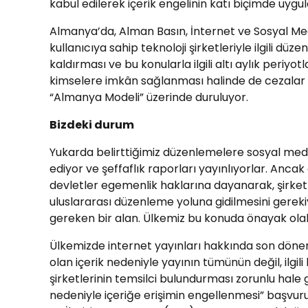
kabul edilerek içerik engelinin katı biçimde uygul
Almanya’da, Alman Basın, İnternet ve Sosyal Me
kullanıcıya sahip teknoloji şirketleriyle ilgili düz
kaldırması ve bu konularla ilgili altı aylık per
kimselere imkân sağlanması halinde de cezalar
“Almanya Modeli” üzerinde duruluyor.
Bizdeki durum
Yukarda belirttiğimiz düzenlemelere sosyal medya
ediyor ve şeffaflık raporları yayınlıyorlar. Ancak
devletler egemenlik haklarına dayanarak, şirketl
uluslararası düzenleme yoluna gidilmesini gereki
gereken bir alan. Ülkemiz bu konuda önayak olabi
Ülkemizde internet yayınları hakkında son dönemd
olan içerik nedeniyle yayının tümünün değil, ilgil
şirketlerinin temsilci bulundurması zorunlu hale get
nedeniyle içeriğe erişimin engellenmesi” başvurular