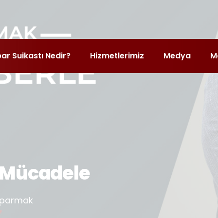
bar Suikastı Nedir?
Hizmetlerimiz
Medya
M
n Mücadele
tıparmak