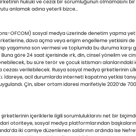
 şirketinin hukuki ve cezai bir sorumluğunun olmamasını bi
yutu anlamak adına yeterli bizce…
cations-OFCOM) sosyal medya üzerinde denetim yapma yetk
etlerine, dava açma veya erişim engelleme yetkisini de
lenip yaşamına son vermesi ve toplumda bu duruma karşı gö
una göre 24 saat içerisinde ırk, din, cinsel yönelim ve cin
nebilecek, bu süre terör ve çocuk istismarı alanlarındaki içe
ezası verilebilecek. Rusya sosyal medya şirketlerinin ülke
ı. İdareye, acil durumlarda interneti kapatma yetkisi tanı
ygulandı. Çin, siber ortam idaresi marifetiyle 2020’de 700
irketlerinin içeriklerle ilgili sorumluluklarını net bir biçi
 idari otoriteye, sosyal medya platformlarından başkaları
landa’da iki camiye düzenlenen saldırının ardında ise Nefr