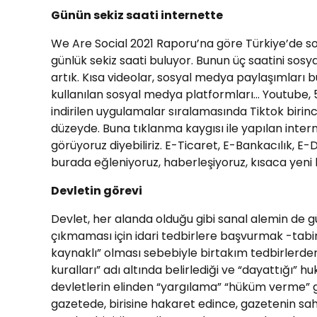
Günün sekiz saati internette
We Are Social 2021 Raporu’na göre Türkiye’de sos
günlük sekiz saati buluyor. Bunun üç saatini sos
artık. Kısa videolar, sosyal medya paylaşımları 
kullanılan sosyal medya platformları… Youtube, 50 
indirilen uygulamalar sıralamasında Tiktok bir
düzeyde. Buna tıklanma kaygısı ile yapılan inter
görüyoruz diyebiliriz. E-Ticaret, E-Bankacılık, E-
burada eğleniyoruz, haberleşiyoruz, kısaca yeni 
Devletin görevi
Devlet, her alanda olduğu gibi sanal alemin de 
çıkmaması için idari tedbirlere başvurmak -tabir
kaynaklı” olması sebebiyle birtakım tedbirlerden 
kuralları” adı altında belirlediği ve “dayattığ
devletlerin elinden “yargılama” “hüküm verme” gibi
gazetede, birisine hakaret edince, gazetenin sa