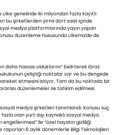
ke genelinde iki milyondan fazla kayıtlı
leri bu şirketlerden yirmi dört saat içinde
e sosyal medya platformlarında yayın yapan
 konusu düzenleme hususunda ülkemizde de
 daha hassas olduklarını” belirterek itiraz
in hukukunun çeliştiği noktalar var ve bu dengede
 hareket etmesini istiyor. Tam da bu noktada bir
lararası düzenlemeler ile tahkim edilmesi
 sosyal medya şirketleri tanımlandı. Konusu suç
n fazla olan yurt dışı kaynaklı sosyal medya
 engellenmesi” ile “özel hayatın gizliliği
e raporları 6 aylık dönemlerle Bilgi Teknolojileri