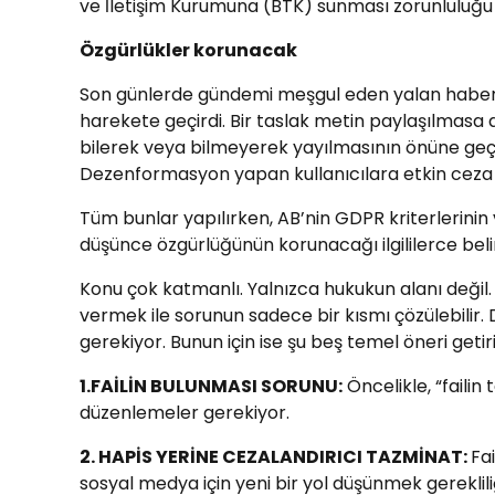
ve İletişim Kurumuna (BTK) sunması zorunluluğu g
Özgürlükler korunacak
Son günlerde gündemi meşgul eden yalan haberc
harekete geçirdi. Bir taslak metin paylaşılmasa 
bilerek veya bilmeyerek yayılmasının önüne geçilm
Dezenformasyon yapan kullanıcılara etkin ceza yapt
Tüm bunlar yapılırken, AB’nin GDPR kriterlerinin
düşünce özgürlüğünün korunacağı ilgililerce belirt
Konu çok katmanlı. Yalnızca hukukun alanı değil. 
vermek ile sorunun sadece bir kısmı çözülebilir
gerekiyor. Bunun için ise şu beş temel öneri getiril
1.FAİLİN BULUNMASI SORUNU:
Öncelikle, “failin
düzenlemeler gerekiyor.
2. HAPİS YERİNE CEZALANDIRICI TAZMİNAT:
Fa
sosyal medya için yeni bir yol düşünmek gereklili